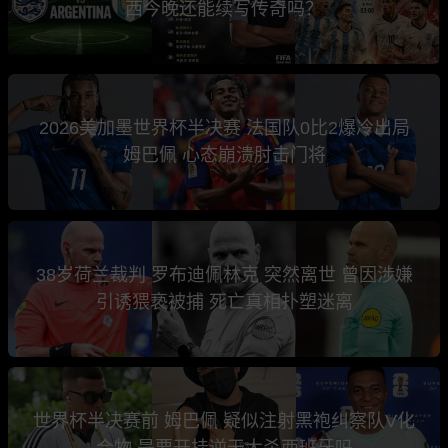
西今晚还能续写传奇吗？
2026美加墨世界杯半决赛 法国队0比2爆冷出局
姆巴佩 心态崩溃肘击门将
38岁荷兰裁判 罗布迪佩林克 突然离世 曾因涉嫌
引诱猥亵被捕 死亡真相扑塑迷离
世界杯半决赛前 姆巴佩 疑似注射黑袍纠察队V化
合物 是要开挂逆天大杀西班牙吗