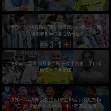
世界杯1/4决赛精彩回顾 阿根廷3-1完胜瑞士 期
待梅老板半决赛成功晋级
25岁南非国脚 杰登亚当斯 在家中浴室上吊自杀
愿天堂仍有足球
世界杯1/4决赛 英格兰2-1取胜挪威 贝林厄姆梅
开二度推射绝杀 哈兰德止步八强深感惋惜