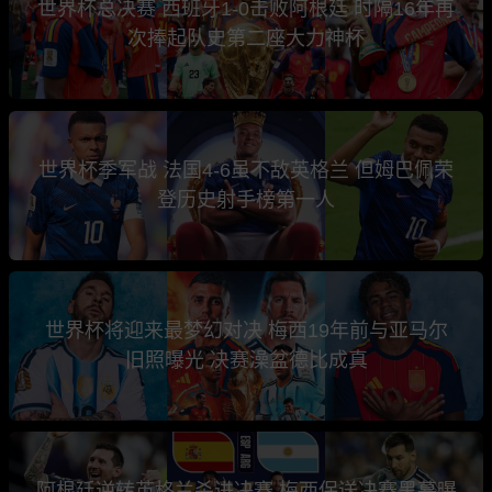
世界杯总决赛 西班牙1-0击败阿根廷 时隔16年再
次捧起队史第二座大力神杯
世界杯季军战 法国4-6虽不敌英格兰 但姆巴佩荣
登历史射手榜第一人
世界杯将迎来最梦幻对决 梅西19年前与亚马尔
旧照曝光 决赛澡盆德比成真
阿根廷逆转英格兰杀进决赛 梅西保送决赛黑幕曝