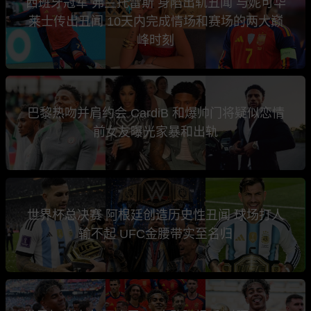
西班牙冠军 弗兰托雷斯 身陷出轨丑闻 与妮可华
莱士传出丑闻 10天内完成情场和赛场的两大巅
峰时刻
巴黎热吻并肩约会 CardiB 和爆帅门将疑似恋情
前女友曝光家暴和出轨
世界杯总决赛 阿根廷创造历史性丑闻 球场打人
输不起 UFC金腰带实至名归