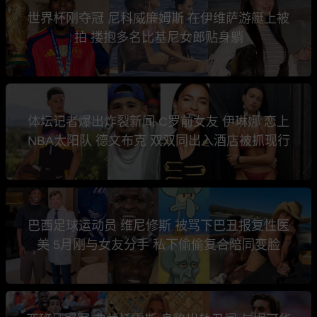
世界杯刚夺冠 尼科威廉姆斯 在伊维萨游艇上被
拍 搂抱多名比基尼女郎贴身躺
体坛记者爆出炸裂新闻 C罗前女友 伊琳娜 恋上
NBA太阳队 德文布克 双双同出入酒店被抓现行
巴西足球运动员 维尼修斯 被骂下巴丑报复性医
美 5月刚与女友分手 私下偷偷复合陪同变脸