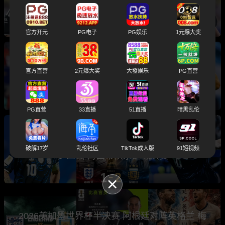
入选世界杯总决赛主裁判引发球迷热议
官方开元
PG电子
PG娱乐
1元爆大奖
2026世界杯总决赛前瞻分析 卫冕冠军阿根廷与
官方直营
2元爆大奖
大發娱乐
PG直营
西班牙将上演巅峰之战
PG直营
33直播
51直播
暗黑乱伦
世界杯半决赛 阿根廷2-1绝杀英格兰 三狮军团止
破解17岁
乱伦社区
TikTok成人版
91短视频
步四强 梅西带队杀进总决赛
2026美加墨世界杯半决赛 阿根廷对阵英格兰 梅