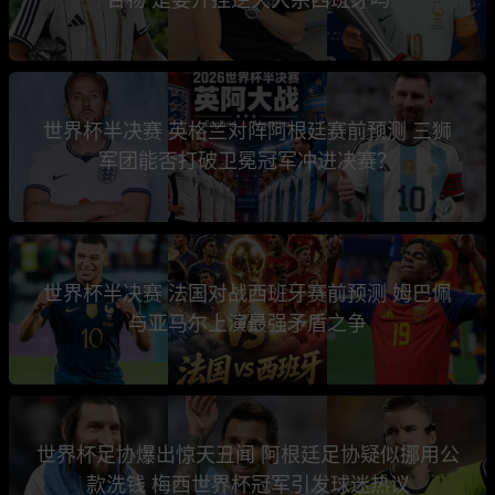
世界杯半决赛 英格兰对阵阿根廷赛前预测 三狮
军团能否打破卫冕冠军冲进决赛？
世界杯半决赛 法国对战西班牙赛前预测 姆巴佩
与亚马尔上演最强矛盾之争
世界杯足协爆出惊天丑闻 阿根廷足协疑似挪用公
款洗钱 梅西世界杯冠军引发球迷热议