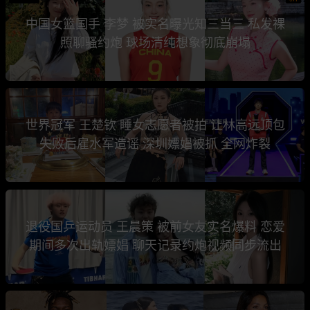
中国女篮国手 李梦 被实名曝光知三当三 私发裸
照聊骚约炮 球场清纯想象彻底崩塌
世界冠军 王楚钦 睡女志愿者被拍 让林高远顶包
失败后雇水军造谣 深圳嫖娼被抓 全网炸裂
退役国乒运动员 王晨策 被前女友实名爆料 恋爱
期间多次出轨嫖娼 聊天记录约炮视频同步流出