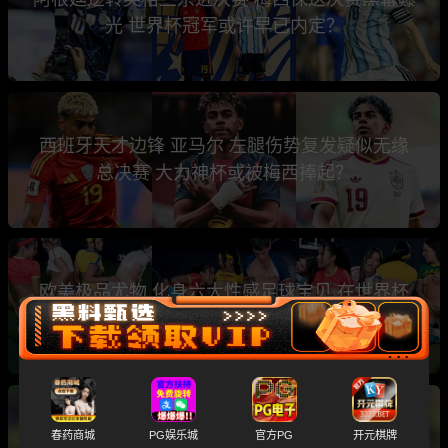
光 世界杯冠军或许早已内定？
西班牙天才边锋 亚马尔 左腿伤势复发疑似无缘
总决赛 大力神杯或被梅西捧起？
欧美极品尤物 化身六大性感足球宝贝 在世界杯
主题性下群P乱交
斯洛文尼亚名哨 温契奇 涉黄涉毒黑历史大曝光
春药商城
PG娱乐城
官方PG
开元棋牌