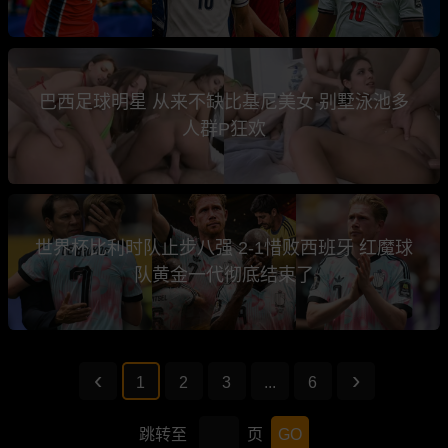
巴西足球明星 从来不缺比基尼美女 别墅泳池多
人群P狂欢
世界杯比利时队止步八强 2-1惜败西班牙 红魔球
队黄金一代彻底结束了
1
2
3
...
6
跳转至
页
GO